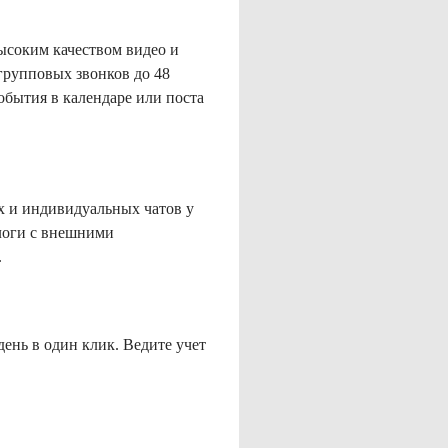
ысоким качеством видео и
групповых звонков до 48
события в календаре или поста
х и индивидуальных чатов у
логи с внешними
.
день в один клик. Ведите учет